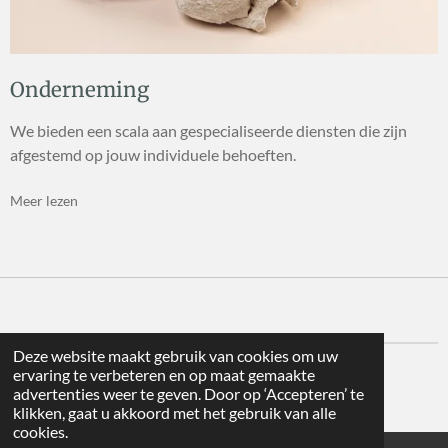
Onderneming
We bieden een scala aan gespecialiseerde diensten die zijn
afgestemd op jouw individuele behoeften.
Meer lezen
Deze website maakt gebruik van cookies om uw
ervaring te verbeteren en op maat gemaakte
© 2025 VanLich
advertenties weer te geven. Door op ‘Accepteren’ te
Powered by
JouwWeb
klikken, gaat u akkoord met het gebruik van alle
cookies.