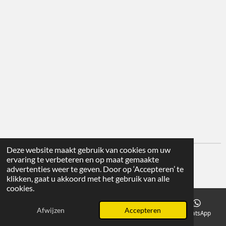
Deze website maakt gebruik van cookies om uw
ervaring te verbeteren en op maat gemaakte
© 2025 VanLich
advertenties weer te geven. Door op ‘Accepteren’ te
Powered by
JouwWeb
klikken, gaat u akkoord met het gebruik van alle
cookies.
Afwijzen
Accepteren
E-mailadres
Telefoonnummer
Kaart
WhatsApp