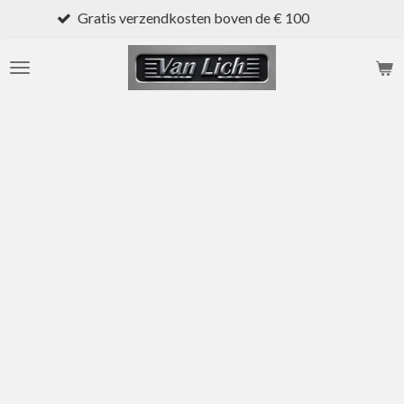
Gratis verzendkosten boven de € 100
Ga
direct
naar
de
hoofdinhoud