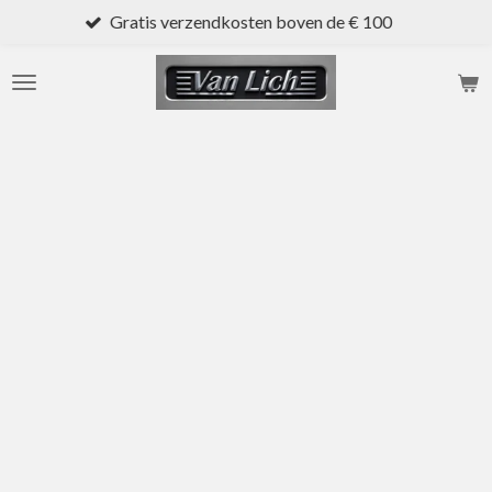
Gratis verzendkosten boven de € 100
Ga
direct
naar
de
hoofdinhoud